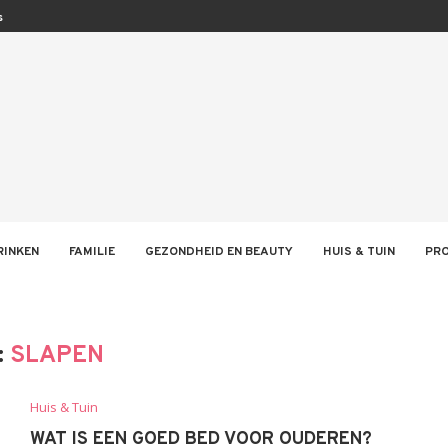
s
er
ichting
euwe keukenkraan
kosten
RINKEN
FAMILIE
GEZONDHEID EN BEAUTY
HUIS & TUIN
PR
:
SLAPEN
Huis & Tuin
WAT IS EEN GOED BED VOOR OUDEREN?